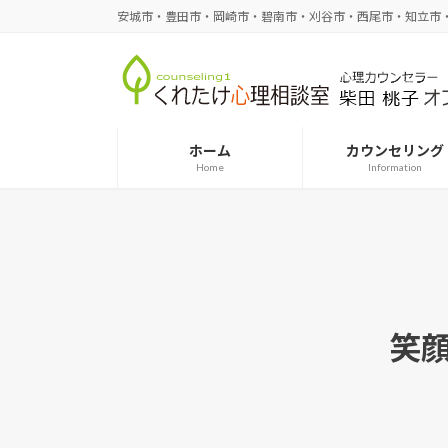
コ
ナ
安城市・豊田市・岡崎市・碧南市・刈谷市・西尾市・知立市
ン
ビ
テ
ゲ
ン
ー
ツ
シ
へ
ョ
ホーム
カウンセリング
ス
ン
Home
Information
キ
に
ッ
移
プ
動
笑