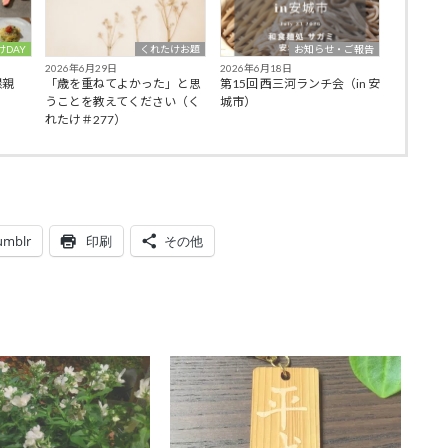
けDAY
くれたけお題
お知らせ・ご報告
2026年6月29日
2026年6月18日
懇親
「歳を重ねてよかった」と思
第15回 西三河ランチ会（in 安
うことを教えてください（く
城市）
れたけ＃277）
umblr
印刷
その他