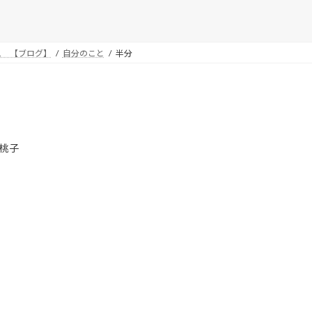
… 【ブログ】
自分のこと
半分
桃子