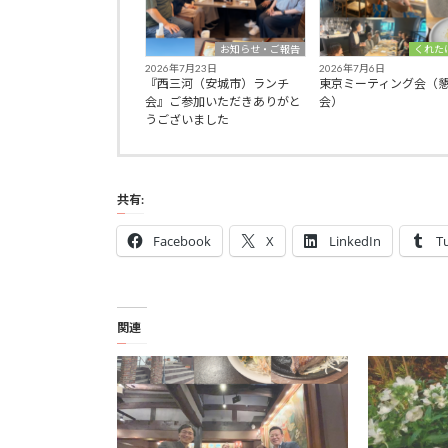
お知らせ・ご報告
くれた
2026年7月23日
2026年7月6日
『西三河（安城市）ランチ
東京ミーティング会（
会』ご参加いただきありがと
会）
うございました
共有:
Facebook
X
LinkedIn
T
関連