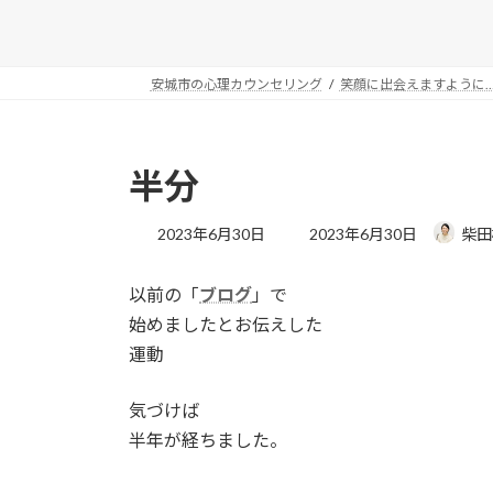
安城市の心理カウンセリング
笑顔に出会えますように
半分
最
2023年6月30日
2023年6月30日
柴田
終
更
以前の「
ブログ
」で
新
日
始めましたとお伝えした
時
運動
:
気づけば
半年が経ちました。