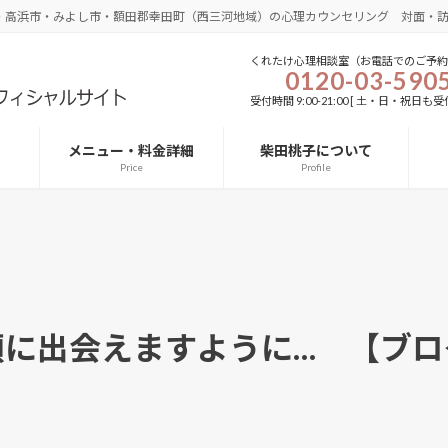
・高浜市・みよし市・額田郡幸田町（西三河地域）の心理カウンセリング 対面・
くれたけ心理相談室（お電話でのご予約
0120-03-590
受付時間 9:00-21:00 [ 土・日・祝日も受付
メニュー・料金詳細
柴田桃子について
Price
Profile
顔に出会えますように… 【ブロ