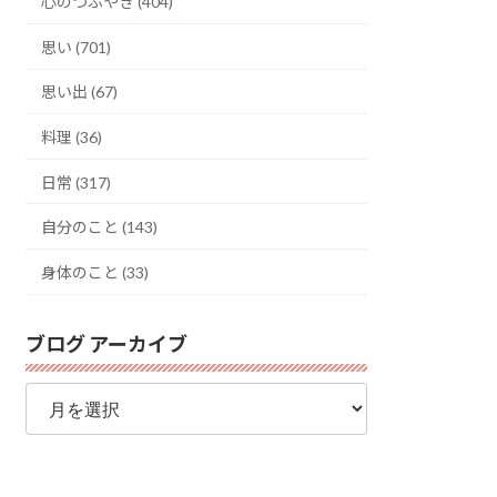
心のつぶやき (404)
思い (701)
思い出 (67)
料理 (36)
日常 (317)
自分のこと (143)
身体のこと (33)
ブログ アーカイブ
ブ
ロ
グ
ア
ー