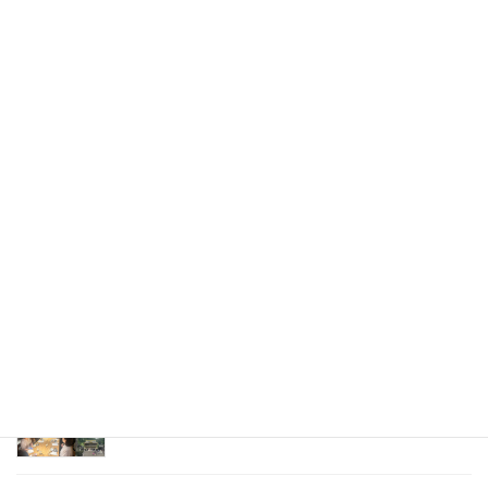
2016年1月25日
最新記事
お休み期間のお知らせ
2026年8月6日
『西三河（安城市）ランチ会』ご参加いただきあ
りがとうございました
2026年7月23日
東京ミーティング会（懇親会）
2026年7月6日