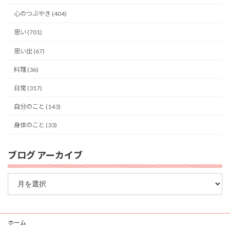
心のつぶやき (404)
思い (701)
思い出 (67)
料理 (36)
日常 (317)
自分のこと (143)
身体のこと (33)
ブログ アーカイブ
ブ
ロ
グ
ア
ー
ホーム
カ