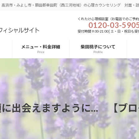
・高浜市・みよし市・額田郡幸田町（西三河地域）の心理カウンセリング 対面・
くれたけ心理相談室（お電話でのご予約
0120-03-590
受付時間 9:00-21:00 [ 土・日・祝日も受付
メニュー・料金詳細
柴田桃子について
Price
Profile
顔に出会えますように… 【ブロ