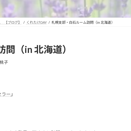
… 【ブログ】
くれたけDAY
札幌支部・白石ルーム訪問（in 北海道）
問（in 北海道）
桃子
セラー
」