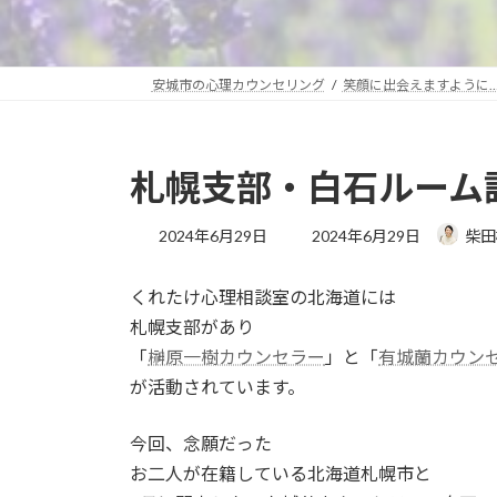
安城市の心理カウンセリング
笑顔に出会えますように
札幌支部・白石ルーム訪
最
2024年6月29日
2024年6月29日
柴田
終
更
くれたけ心理相談室の北海道には
新
日
札幌支部があり
時
「
榊原一樹カウンセラー
」と「
有城蘭カウン
:
が活動されています。
今回、念願だった
お二人が在籍している北海道札幌市と