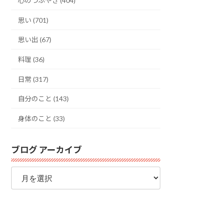
心のつぶやき (404)
思い (701)
思い出 (67)
料理 (36)
日常 (317)
自分のこと (143)
身体のこと (33)
ブログ アーカイブ
ブ
ロ
グ
ア
ー