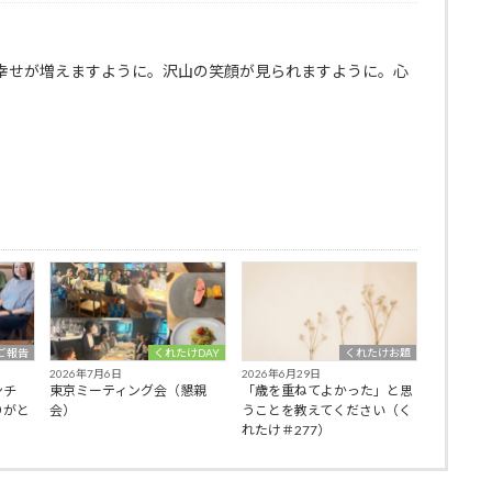
幸せが増えますように。沢山の笑顔が見られますように。心
ご報告
くれたけDAY
くれたけお題
2026年7月6日
2026年6月29日
ンチ
東京ミーティング会（懇親
「歳を重ねてよかった」と思
りがと
会）
うことを教えてください（く
れたけ＃277）