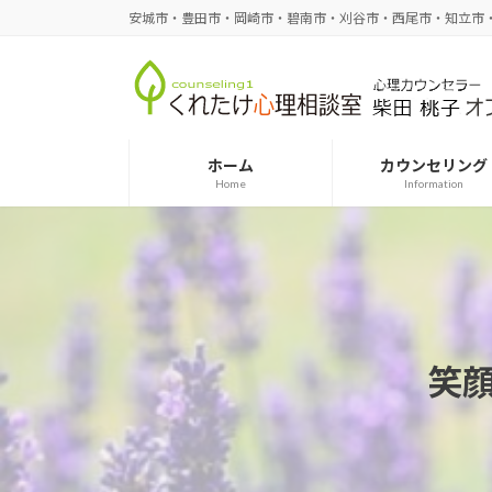
コ
ナ
安城市・豊田市・岡崎市・碧南市・刈谷市・西尾市・知立市
ン
ビ
テ
ゲ
ン
ー
ツ
シ
へ
ョ
ホーム
カウンセリング
ス
ン
Home
Information
キ
に
ッ
移
プ
動
笑