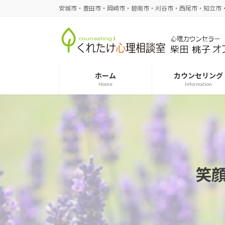
コ
ナ
安城市・豊田市・岡崎市・碧南市・刈谷市・西尾市・知立市
ン
ビ
テ
ゲ
ン
ー
ツ
シ
へ
ョ
ホーム
カウンセリング
ス
ン
Home
Information
キ
に
ッ
移
プ
動
笑