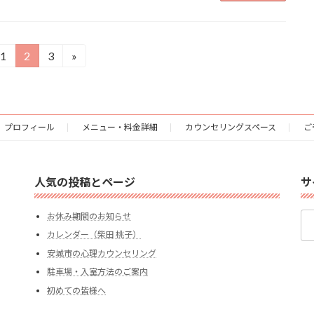
1
2
3
»
固
固
固
定
定
定
ペ
ペ
ペ
ー
ー
ー
ジ
ジ
ジ
プロフィール
メニュー・料金詳細
カウンセリングスペース
ご
人気の投稿とページ
サ
検
お休み期間のお知らせ
索:
カレンダー（柴田 桃子）
安城市の心理カウンセリング
駐車場・入室方法のご案内
初めての皆様へ