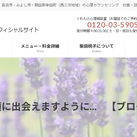
・高浜市・みよし市・額田郡幸田町（西三河地域）の心理カウンセリング 対面・
くれたけ心理相談室（お電話でのご予約
0120-03-590
受付時間 9:00-21:00 [ 土・日・祝日も受付
メニュー・料金詳細
柴田桃子について
Price
Profile
顔に出会えますように… 【ブロ