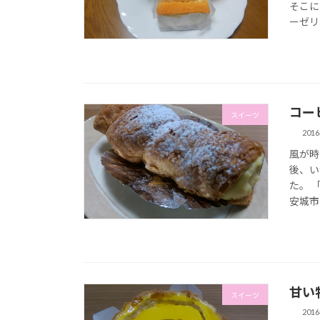
そこに
ーゼリー
コー
スイーツ
201
風が時
後、い
た。 
安城市
甘い
スイーツ
201