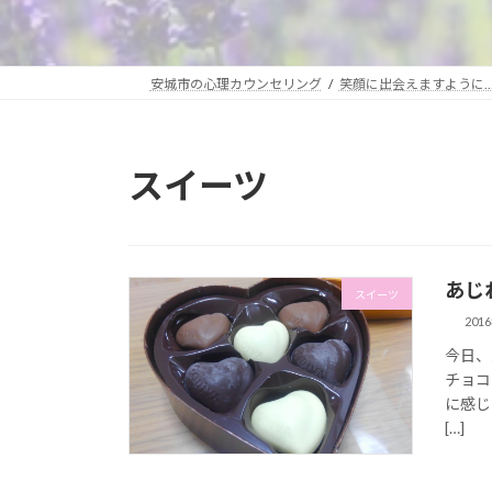
安城市の心理カウンセリング
笑顔に出会えますように
スイーツ
あじ
スイーツ
201
今日、
チョコ
に感じ
[…]