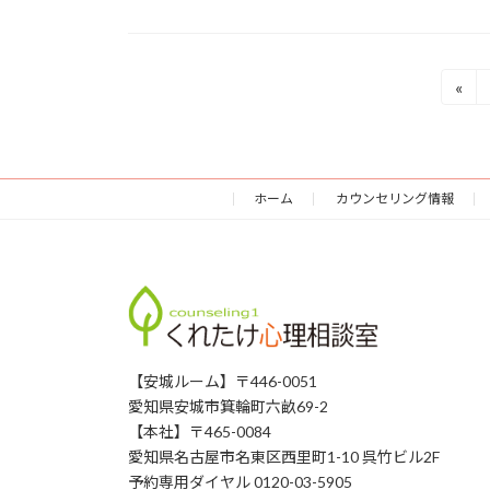
投
«
稿
の
ホーム
カウンセリング情報
ペ
ー
ジ
送
り
【安城ルーム】〒446-0051
愛知県安城市箕輪町六畝69-2
【本社】〒465-0084
愛知県名古屋市名東区西里町1-10 呉竹ビル2F
予約専用ダイヤル 0120-03-5905