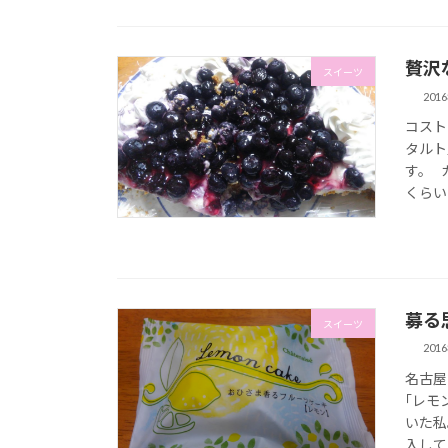
贅沢
スイーツ
201
コスト
タルト
す。 
くらい 
募る
スイーツ
201
名古屋
｢レモ
いた私
入してき