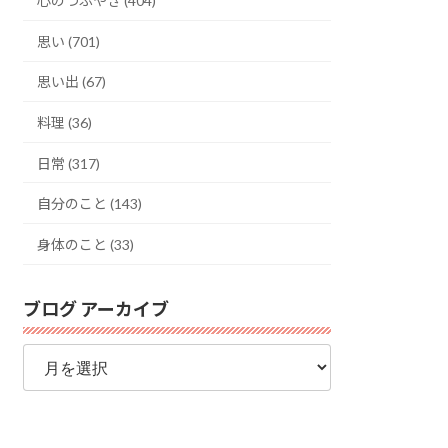
心のつぶやき (404)
思い (701)
思い出 (67)
料理 (36)
日常 (317)
自分のこと (143)
身体のこと (33)
ブログ アーカイブ
ブ
ロ
グ
ア
ー