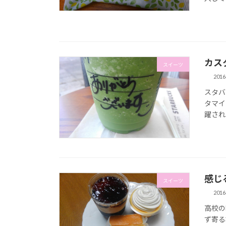
カス
スイーツ
201
スタバ
タマイ
躍され
感じ
スイーツ
201
高校の
ず寄る