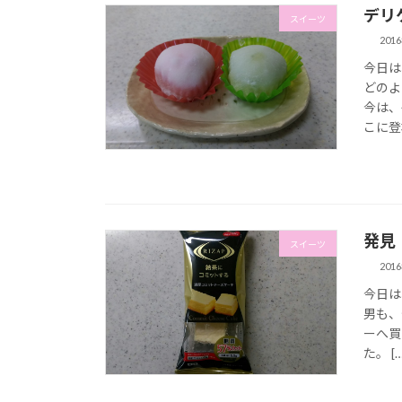
デリ
スイーツ
201
今日は
どのよ
今は、
こに登場
発見
スイーツ
201
今日は
男も、
ーへ買
た。 […