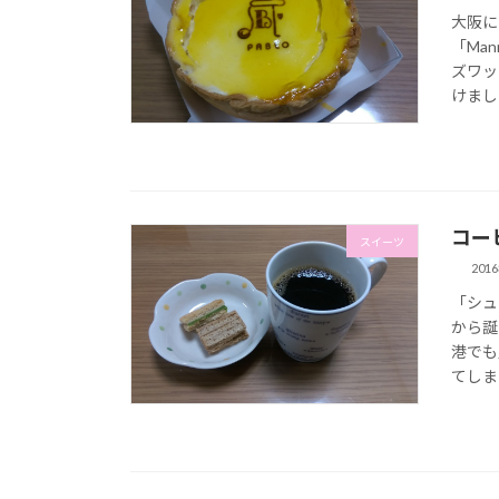
大阪に
「Ma
ズワッ
けまし 
コーヒ
スイーツ
201
「シュ
から誕
港でも
てしまい