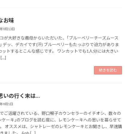
なお味
6年9月13日
コが大好きな義母からいただいた、｢ブルーベリーチーズムース
｣ デッ、デカイです(汗) ブルーベリーもたっぷりで迫力がありま
カットするとこんな感じです。 ワンカットでも1人分には大きい
[…]
続きを読む
思いの行く末は…
6年9月1日
でご活躍されている、野口暢子カウンセラーのイチオシ、数々の
ンケーキ｣のブログを読む度に、レモンケーキへの思いを募らせて
。 オススメは、シャトレーゼのレモンケーキとお聞きし、早速購
ました。 &nb […]